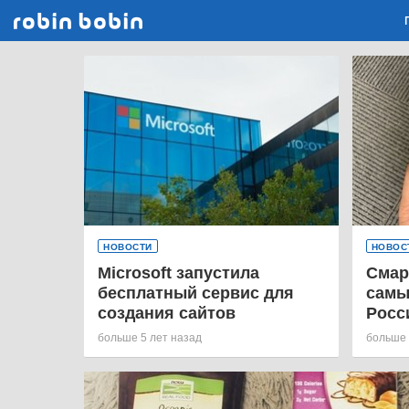
Robin Bobin
НОВОСТИ
НОВОС
Microsoft запустила
Смар
бесплатный сервис для
самы
создания сайтов
Росс
больше 5 лет назад
больше 