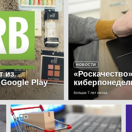
НОВОСТИ
т из
«Роскачество»
 Google Play
киберпонедел
больше 7 лет назад