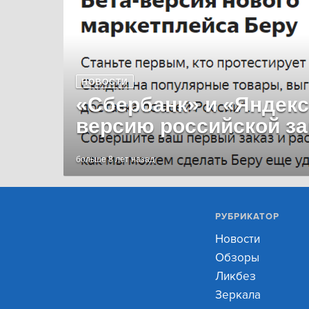
НОВОСТИ
«Сбербанк» и «Яндекс
версию российской за
больше 8 лет назад
РУБРИКАТОР
Новости
Обзоры
Ликбез
Зеркала