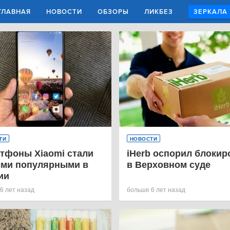
ГЛАВНАЯ
НОВОСТИ
ОБЗОРЫ
ЛИКБЕЗ
ЗЕРКАЛА
ТИ
НОВОСТИ
тфоны Xiaomi стали
iHerb оспорил блокир
ми популярными в
в Верховном суде
ии
6 лет назад
больше 6 лет назад