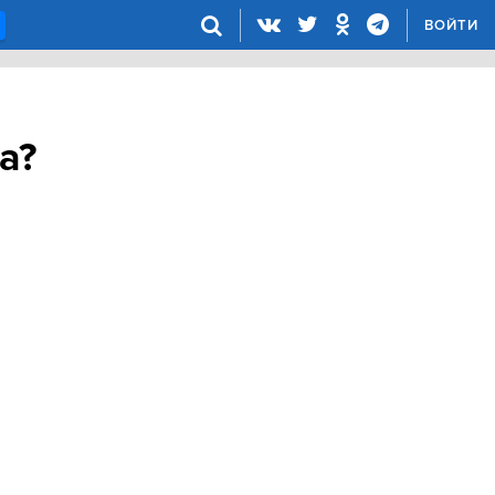
ВОЙТИ
а?