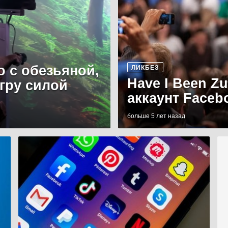
о с обезьяной,
ЛИКБЕЗ
Have I Been Z
игру силой
аккаунт Faceb
больше 5 лет назад