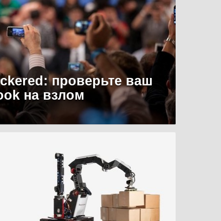
uckered: проверьте ваш
ook на взлом