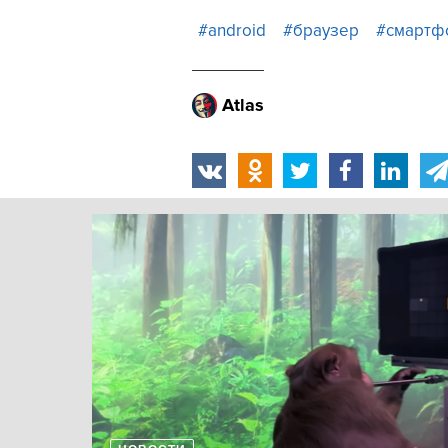
#android
#браузер
#смартф
Atlas