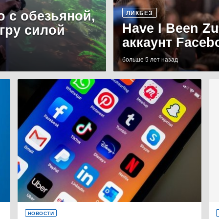
о с обезьяной,
ЛИКБЕЗ
Have I Been Z
игру силой
аккаунт Faceb
больше 5 лет назад
НОВОСТИ