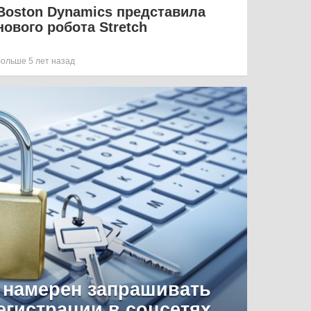
Boston Dynamics представила
нового робота Stretch
больше 5 лет назад
 намерен запрашивать
егистрации в соцсетях