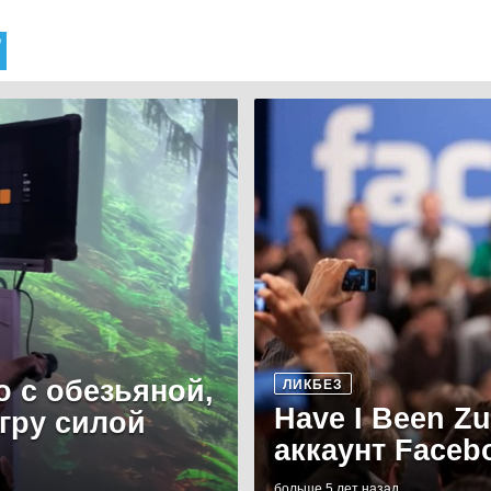
о с обезьяной,
ЛИКБЕЗ
Have I Been Z
игру силой
аккаунт Faceb
больше 5 лет назад