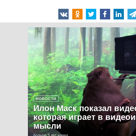
НОВОСТИ
Илон Маск показал виде
которая играет в видео
мысли
больше 5 лет назад