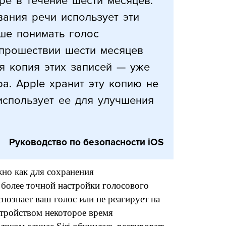
ре в течение шести месяцев.
ания речи использует эти
ше понимать голос
 прошествии шести месяцев
я копия этих записей — уже
а. Apple хранит эту копию не
использует ее для улучшения
Руководство по безопасности iOS
жно как для сохранения
 более точной настройки голосового
спознает ваш голос или не реагирует на
стройством некоторое время
таком случае Siri обучилась реагировать