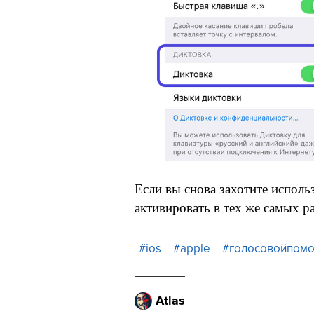
Если вы снова захотите использ
активировать в тех же самых р
#ios
#apple
#голосовойпом
Atlas