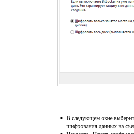
В следующем окне выберит
шифрования данных на съе
Нажмите «Начать шифрован