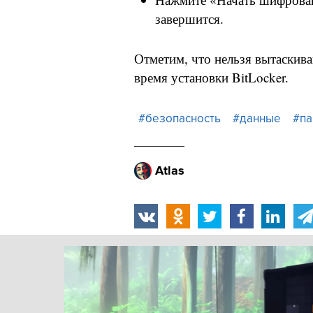
завершится.
Отметим, что нельзя вытаскива
время установки BitLocker.
#безопасность
#данные
#па
Atlas