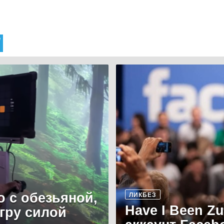
о с обезьяной,
ЛИКБЕЗ
Have I Been Z
игру силой