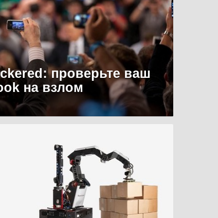
uckered: проверьте ваш
ook на взлом