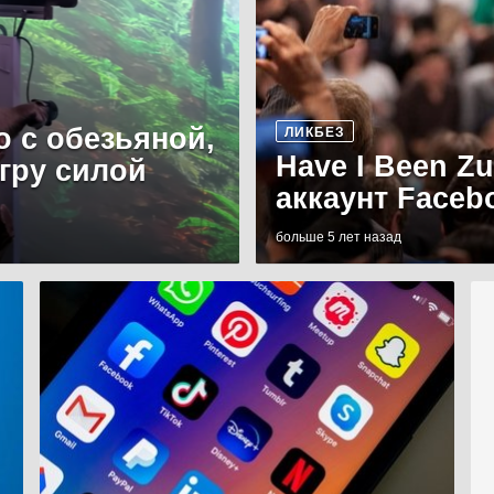
о с обезьяной,
ЛИКБЕЗ
Have I Been Z
игру силой
аккаунт Faceb
больше 5 лет назад