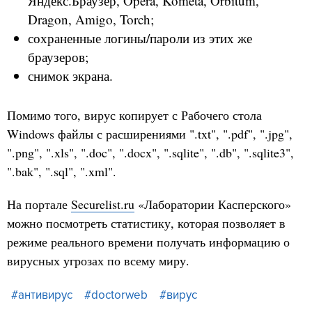
Яндекс.Браузер, Opera, Kometa, Orbitum,
Dragon, Amigo, Torch;
сохраненные логины/пароли из этих же
браузеров;
снимок экрана.
Помимо того, вирус копирует с Рабочего стола
Windows файлы с расширениями ".txt", ".pdf", ".jpg",
".png", ".xls", ".doc", ".docx", ".sqlite", ".db", ".sqlite3",
".bak", ".sql", ".xml".
На портале
Securelist.ru
«Лаборатории Касперского»
можно посмотреть статистику, которая позволяет в
режиме реального времени получать информацию о
вирусных угрозах по всему миру.
#антивирус
#doctorweb
#вирус