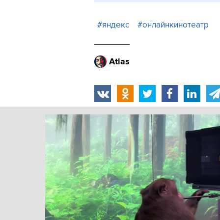
#яндекс
#онлайнкинотеатр
Atlas