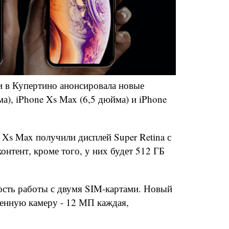
и в Купертино анонсировала новые
а), iPhone Xs Max (6,5 дюйма) и iPhone
Xs Max получили дисплей Super Retina с
нтент, кроме того, у них будет 512 ГБ
сть работы с двумя SIM-картами. Новый
енную камеру - 12 МП каждая,