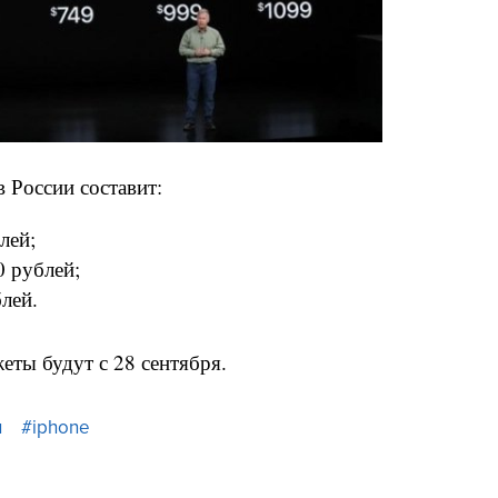
 России составит:
лей;
 рублей;
лей.
еты будут с 28 сентября.
н
#iphone