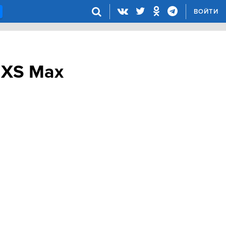
ВОЙТИ
 ХS Max