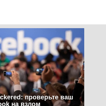
uckered: проверьте ваш
ook на взлом