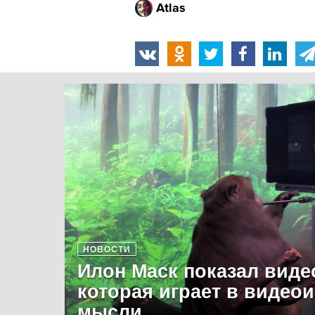
Atlas
НОВОСТИ
Илон Маск показал виде
которая играет в видео
мысли