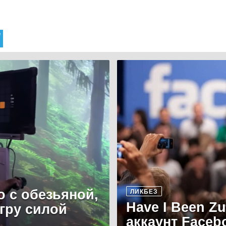
о с обезьяной,
ЛИКБЕЗ
Have I Been Z
игру силой
аккаунт Faceb