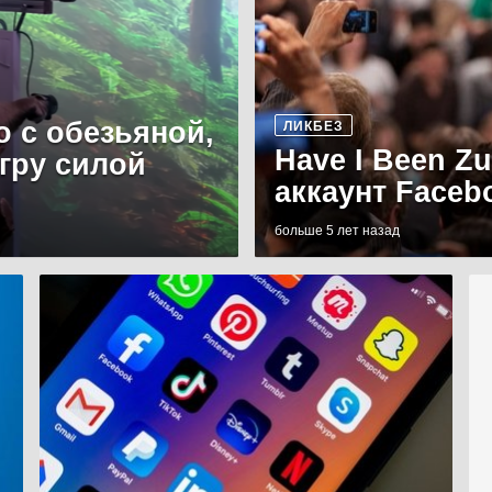
о с обезьяной,
ЛИКБЕЗ
Have I Been Z
игру силой
аккаунт Faceb
больше 5 лет назад