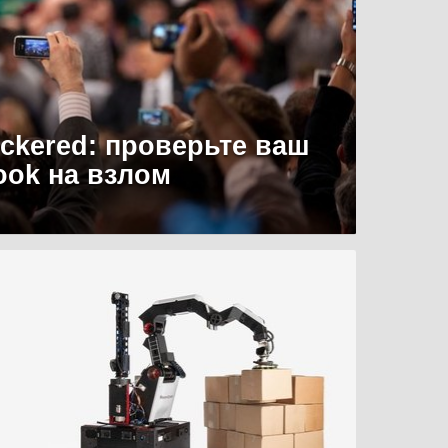
uckered: проверьте ваш
ook на взлом