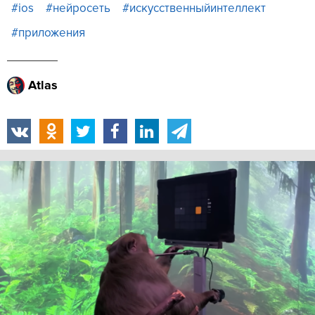
#ios
#нейросеть
#искусственныйинтеллект
#приложения
Atlas