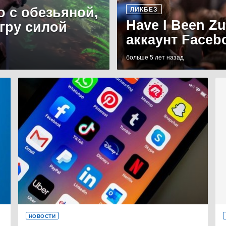
о с обезьяной,
ЛИКБЕЗ
Have I Been Z
игру силой
аккаунт Faceb
больше 5 лет назад
НОВОСТИ