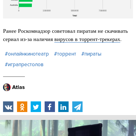
Ранее Роскомнадзор советовал пиратам не скачивать
сериал из-за наличия
вирусов в торрент-трекерах
.
#онлайнкинотеатр
#торрент
#пираты
#играпрестолов
Atlas