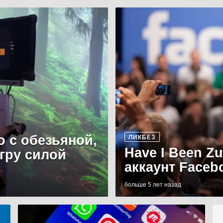
о с обезьяной,
ЛИКБЕЗ
Have I Been Z
игру силой
аккаунт Faceb
больше 5 лет назад