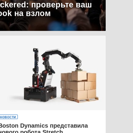
uckered: проверьте ваш
ook на взлом
НОВОСТИ
Boston Dynamics представила
нового робота Stretch