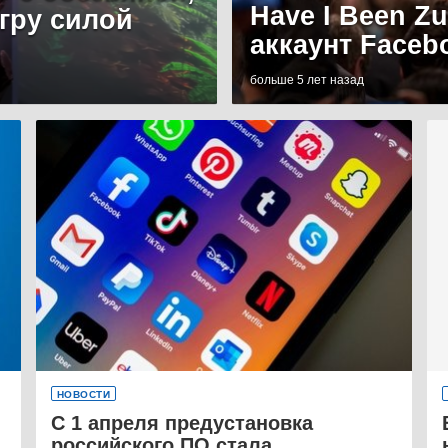
Have I Been Z
игру силой
аккаунт Faceb
больше 5 лет назад
НОВОСТИ
С 1 апреля предустановка
российского ПО стала