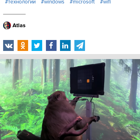
#технологии
#windows
#microsoft
#wifi
Atlas