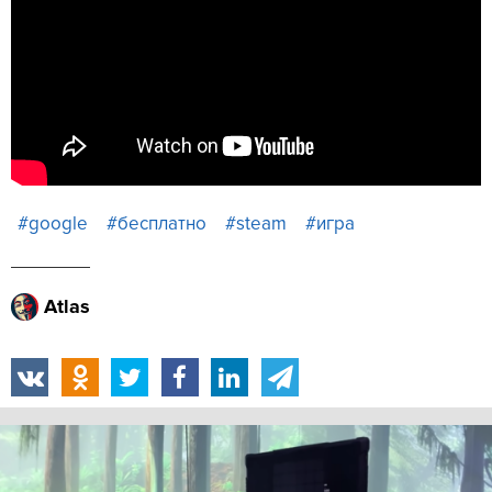
#google
#бесплатно
#steam
#игра
Atlas