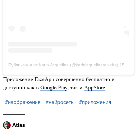
Публикация от Karin Jaqueline (@karinjaquelineteixeira)
15 Июл 2019 в 6:44 PDT
Приложение FaceApp совершенно бесплатно и
доступно как в
Google Play
, так и
AppStore
.
#изображения
#нейросеть
#приложения
Atlas