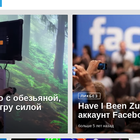
о с обезьяной,
ЛИКБЕЗ
Have I Been Z
игру силой
аккаунт Faceb
больше 5 лет назад