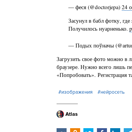
— феся (@doctorjepa)
24 о
Засунул в бабл фотку, где
Получилось нуарненько.
p
— Подых поўначы (@artur
Загрузить свое фото можно в
браузере. Нужно всего лишь пе
«Попробовать». Регистрация т
#изображения
#нейросеть
Atlas