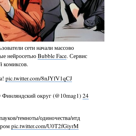
ьзователи сети начали массово
ные нейросетью
Bubble Face
. Сервис
й комиксов.
а!
pic.twitter.com/8nJYfV1qCJ
О Финляндский округ (@10mag1)
24
пауков/темноты/одиночества/итд
ьтром
pic.twitter.com/U0T2fGiyrM