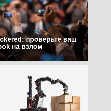
uckered: проверьте ваш
ook на взлом