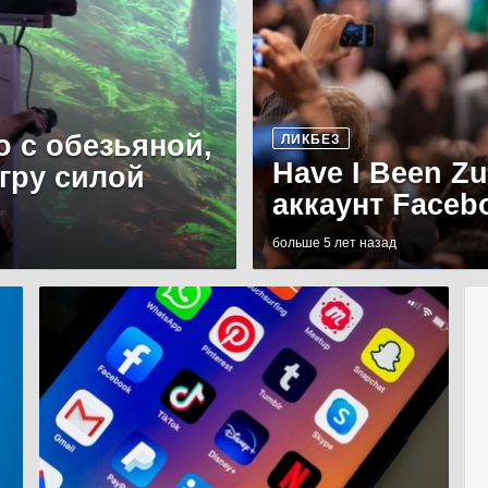
о с обезьяной,
ЛИКБЕЗ
Have I Been Z
игру силой
аккаунт Faceb
больше 5 лет назад