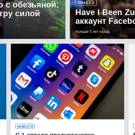
о с обезьяной,
ЛИКБЕЗ
Have I Been Z
игру силой
аккаунт Faceb
больше 5 лет назад
НОВОСТИ