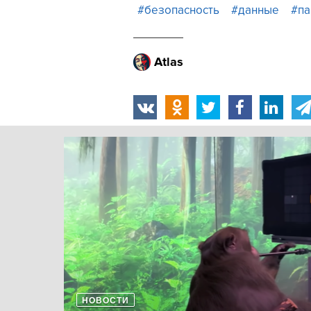
#безопасность
#данные
#па
Atlas
НОВОСТИ