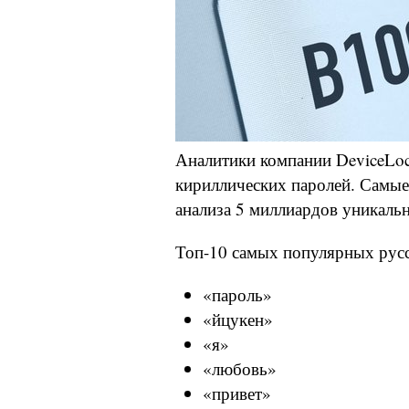
Аналитики компании DeviceLoc
кириллических паролей. Самые
анализа 5 миллиардов уникаль
Топ-10 самых популярных рус
«пароль»
«йцукен»
«я»
«любовь»
«привет»