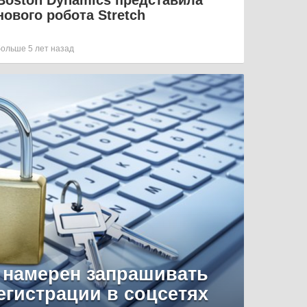
Boston Dynamics представила
нового робота Stretch
больше 5 лет назад
 намерен запрашивать
егистрации в соцсетях