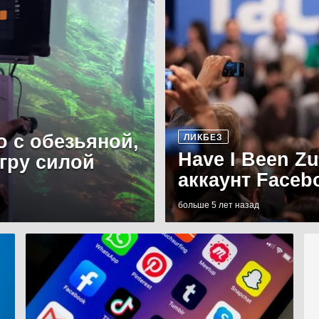
о с обезьяной,
ЛИКБЕЗ
Have I Been Z
игру силой
аккаунт Faceb
больше 5 лет назад