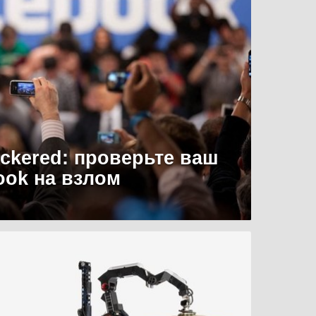
uckered: проверьте ваш
ook на взлом