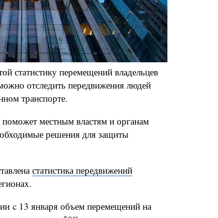
той статистику перемещений владельцев
 можно отследить передвижения людей
нном транспорте.
а поможет местным властям и органам
еобходимые решения для защиты
ставлена
статистика передвижений
егионах.
сии c 13 января объем перемещений на