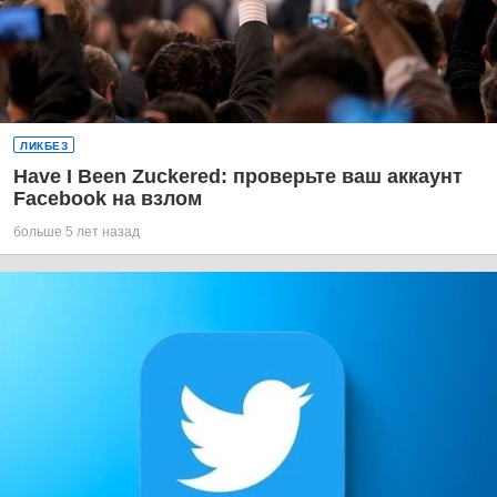
ЛИКБЕЗ
Have I Been Zuckered: проверьте ваш аккаунт
Facebook на взлом
больше 5 лет назад