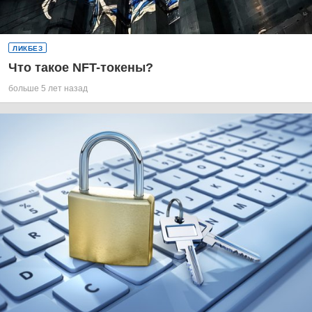
ЛИКБЕЗ
Что такое NFT-токены?
больше 5 лет назад