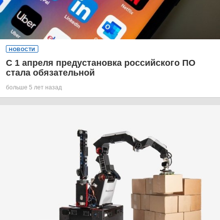
НОВОСТИ
С 1 апреля предустановка российского ПО
стала обязательной
больше 5 лет назад