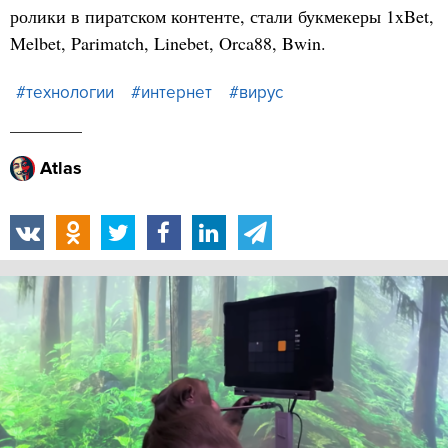
ролики в пиратском контенте, стали букмекеры 1xBet,
Melbet, Parimatch, Linebet, Orca88, Bwin.
#технологии
#интернет
#вирус
Atlas