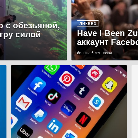
о с обезьяной,
ЛИКБЕЗ
Have I Been Z
игру силой
аккаунт Faceb
больше 5 лет назад