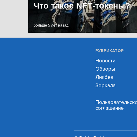
Что такое NFT-токены?
больше 5 лет назад
РУБРИКАТОР
Новости
Обзоры
Ликбез
Зеркала
Пользовательск
соглашение