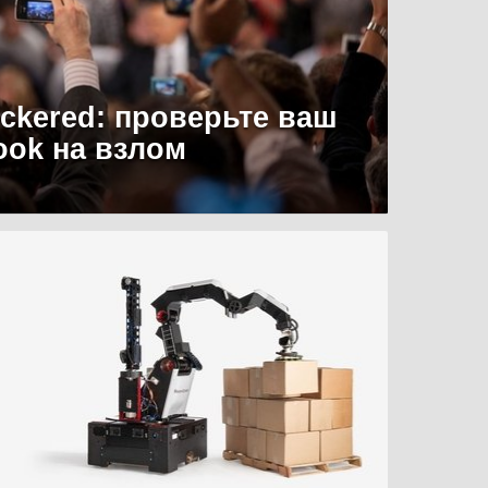
uckered: проверьте ваш
ook на взлом