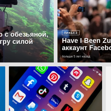
о с обезьяной,
ЛИКБЕЗ
Have I Been Z
игру силой
аккаунт Faceb
больше 5 лет назад