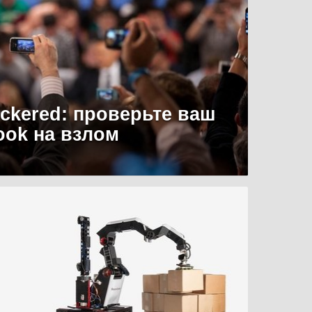
uckered: проверьте ваш
ook на взлом