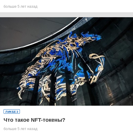
больше 5 лет назад
ЛИКБЕЗ
Что такое NFT-токены?
больше 5 лет назад