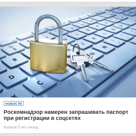
НОВОСТИ
Роскомнадзор намерен запрашивать паспорт
при регистрации в соцсетях
больше 5 лет назад