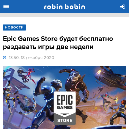
R
НОВОСТИ
Epic Games Store будет бесплатно
раздавать игры две недели
13:50, 18 декабря 2020