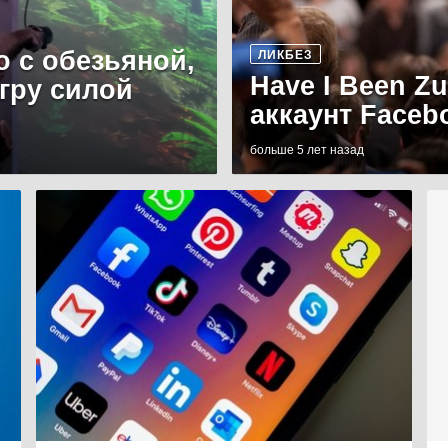
о с обезьяной,
ЛИКБЕЗ
Have I Been Z
игру силой
аккаунт Faceb
больше 5 лет назад