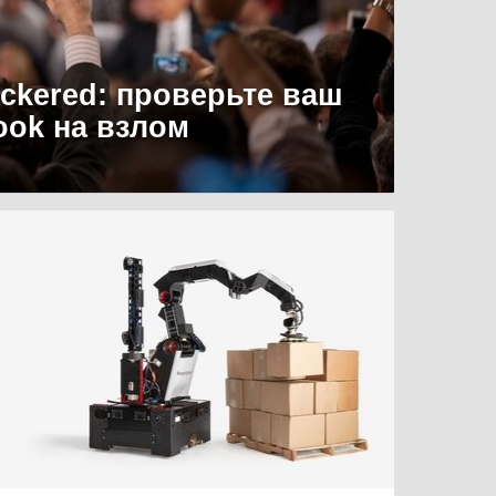
uckered: проверьте ваш
ook на взлом