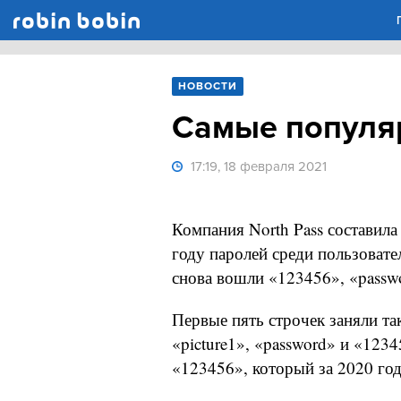
Robin Bobin
НОВОСТИ
Cамые популя
17:19, 18 февраля 2021
Компания North Pass составил
году паролей среди пользовате
снова вошли «123456», «passw
Первые пять строчек заняли та
«picture1», «password» и «12
«123456», который за 2020 год