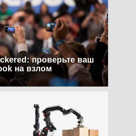
uckered: проверьте ваш
ook на взлом