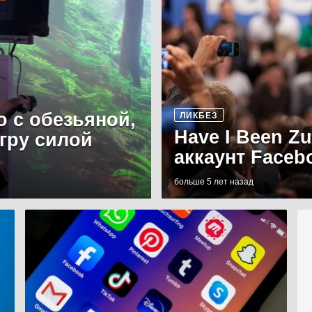
о с обезьяной,
ЛИКБЕЗ
Have I Been Z
игру силой
аккаунт Faceb
больше 5 лет назад