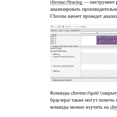
сhrome://tracing
— инструмент р
анализировать производительн
Chrome начнет проведет анализ
Команды chrome://quit/ (закрытие
браузера) также могут помочь 
команды можно изучить на
chr