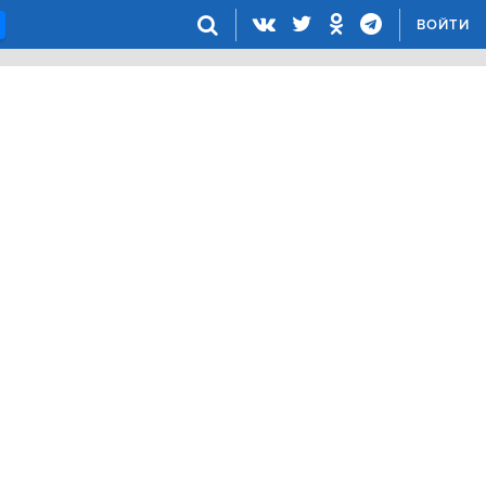
ВОЙТИ