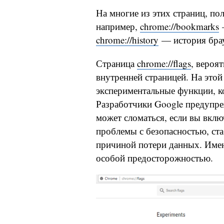
На многие из этих страниц, по
например,
chrome://bookmarks
—
chrome://history
— история брау
Страница
chrome://flags
, вероя
внутренней страницей. На этой
экспериментальные функции, к
Разработчики Google предупре
может сломаться, если вы вклю
проблемы с безопасностью, ста
причиной потери данных. Имен
особой предосторожностью.