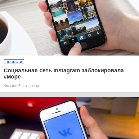
НОВОСТИ
Социальная сеть Instagram заблокировала
#море
больше 6 лет назад