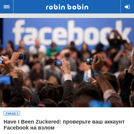
R
ЛИКБЕЗ
Have I Been Zuckered: проверьте ваш аккаунт
Facebook на взлом