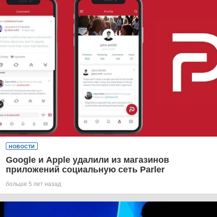
НОВОСТИ
Google и Apple удалили из магазинов
приложений социальную сеть Parler
больше 5 лет назад