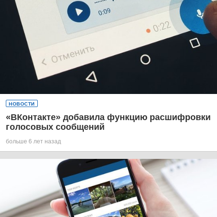
НОВОСТИ
«ВКонтакте» добавила функцию расшифровки
голосовых сообщений
больше 6 лет назад