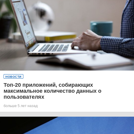
НОВОСТИ
Топ-20 приложений, собирающих
максимальное количество данных о
пользователях
больше 5 лет назад