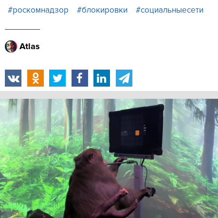
#роскомнадзор
#блокировки
#социальныесети
Atlas