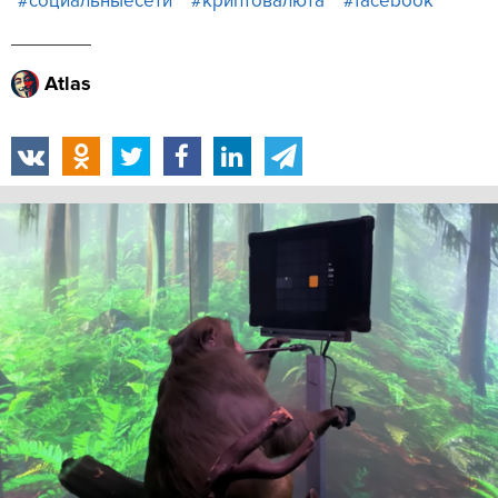
#социальныесети
#криптовалюта
#facebook
Atlas