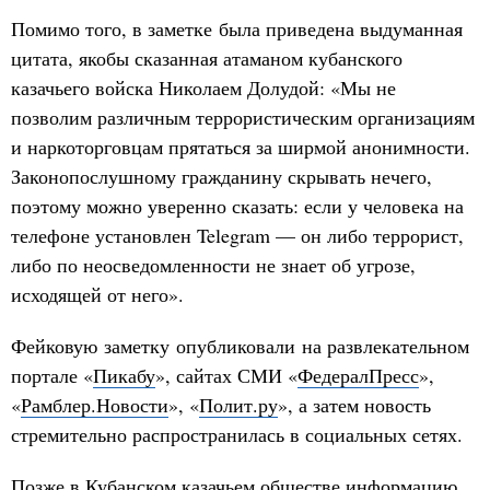
Помимо того, в заметке была приведена выдуманная
цитата, якобы сказанная атаманом кубанского
казачьего войска Николаем Долудой: «Мы не
позволим различным террористическим организациям
и наркоторговцам прятаться за ширмой анонимности.
Законопослушному гражданину скрывать нечего,
поэтому можно уверенно сказать: если у человека на
телефоне установлен Telegram — он либо террорист,
либо по неосведомленности не знает об угрозе,
исходящей от него».
Фейковую заметку опубликовали на развлекательном
портале «
Пикабу
», сайтах СМИ «
ФедералПресс
»,
«
Рамблер.Новости
», «
Полит.ру
», а затем новость
стремительно распространилась в социальных сетях.
Позже в Кубанском казачьем обществе информацию