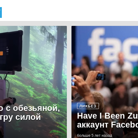
о с обезьяной,
ЛИКБЕЗ
Have I Been Z
игру силой
аккаунт Faceb
больше 5 лет назад