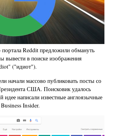
о портала Reddit предложили обмануть
бы вывести в поиске изображения
iot" ("идиот").
ли начали массово публиковать посты со
 Президента США. Поисковик удалось
той идее написали известные англоязычные
usiness Insider.