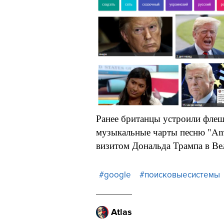
Ранее британцы устроили флеш
музыкальные чарты песню "Ame
визитом Дональда Трампа в В
#google
#поисковыесистемы
Atlas