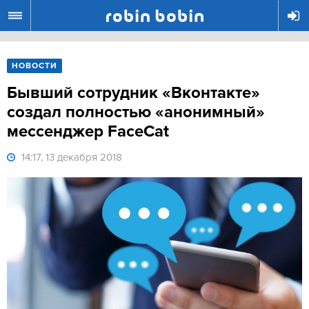
R
НОВОСТИ
Бывший сотрудник «Вконтакте»
создал полностью «анонимный»
мессенджер FaceCat
14:17, 13 декабря 2018