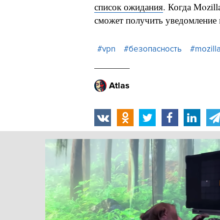
список ожидания
. Когда Mozil
сможет получить уведомление 
#vpn
#безопасность
#mozill
Atlas