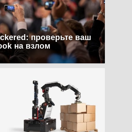
uckered: проверьте ваш
ook на взлом