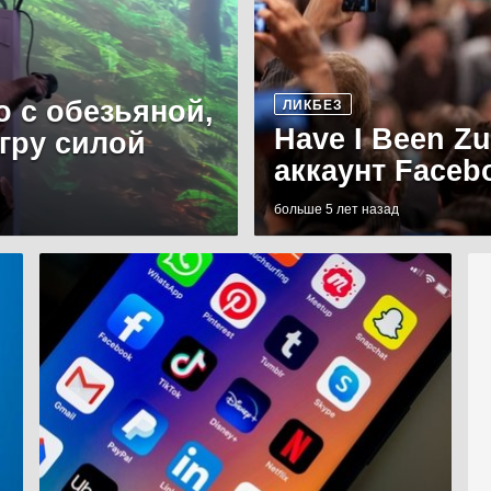
о с обезьяной,
ЛИКБЕЗ
Have I Been Z
игру силой
аккаунт Faceb
больше 5 лет назад