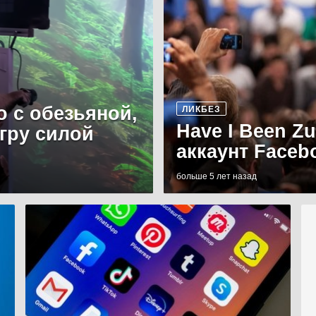
о с обезьяной,
ЛИКБЕЗ
Have I Been Z
игру силой
аккаунт Faceb
больше 5 лет назад