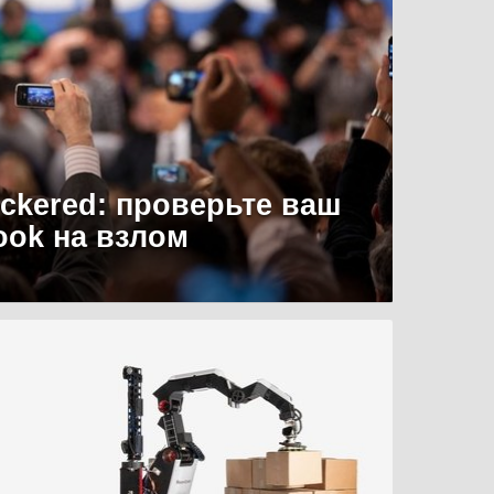
uckered: проверьте ваш
ook на взлом